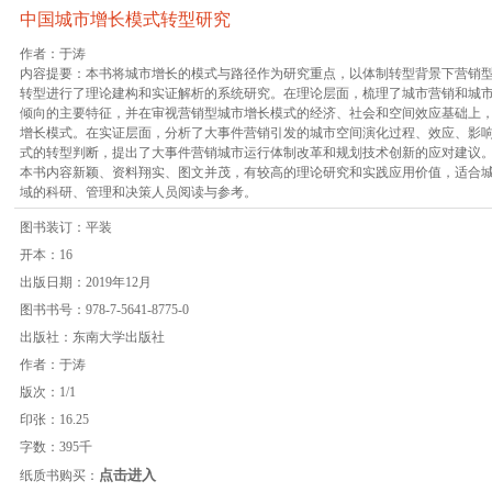
中国城市增长模式转型研究
作者：于涛
内容提要：本书将城市增长的模式与路径作为研究重点，以体制转型背景下营销
转型进行了理论建构和实证解析的系统研究。在理论层面，梳理了城市营销和城
倾向的主要特征，并在审视营销型城市增长模式的经济、社会和空间效应基础上
增长模式。在实证层面，分析了大事件营销引发的城市空间演化过程、效应、影
式的转型判断，提出了大事件营销城市运行体制改革和规划技术创新的应对建议
本书内容新颖、资料翔实、图文并茂，有较高的理论研究和实践应用价值，适合
域的科研、管理和决策人员阅读与参考。
图书装订：平装
开本：16
出版日期：2019年12月
图书书号：978-7-5641-8775-0
出版社：东南大学出版社
作者：于涛
版次：1/1
印张：16.25
字数：395千
点击进入
纸质书购买：