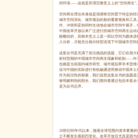
间环境——这就是所谓完整意义上的“空间再生”
空间再生理论本身就是强调将空间置于特定的经
城市空间演化、城市规划的新的重要视角和工具
作、冲突和妥协同时生动地在城市空间中展开，
中国改革开放以来广泛进行的城市空间再生运动
能概括的，其根本意义上是一部以空间为载体进
入分析，才能充分揭示转型语境下中国城市空间
这套丛书是充满了前沿挑战的选题，它们在很大
析转型期的中国城市空间再生现象和机制——作
也都是当前国内城市研究、城市规划界学术思维
说与中国的实际进行有机融通进而推动中国本土
作为前沿性的探索，我们设想这套丛书的选题是
春明媚和煦的阳光，我们期待着通过包括本套丛
是为丛书总序。
20
世纪
90
年代以来，随着全球范围内资本要素的
之不断发生着剧烈变化。改革开放后尤其是因为