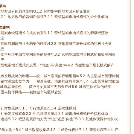
倾向
对地方政府的总体影响
/3.1.2
转型期中国地方政府的企业化
.2.1
地方政府的营销性特征
/3.2.2
营销型城市增长模式的企业化倾向
式建构
期城市经济增长方式的转变
/4.1.2
营销型城市增长模式的积极经济效
效应
期政府职能与社会构架的转变
/4.2.2
营销型城市增长模式的积极社会效
效应
竞争环境中城市空间角色的转变
/4.3.2
营销型城市增长模式的积极空间效
效应
型城市增长模式的反思：“内生”与“外生”
/4.4.2
内生型城市增长模式的产
市发展战略的制定——统一城市发展的行动纲领
/4.5.2
内生型城市管理体制
销增强城市竞争力——塑造高效、清廉的政府形象
/4.5.4
以市民营销增加城
城市品牌特色——保护与发掘城市无形资产
/4.5.6
城市定位方法的转变——
盟与协作网络——实施城市与区域管治
针对性原则
/5.1.3
可行性原则
/5.1.4
层次性原则
社会发展模式
/5.2.3
生活环境质量
/5.2.4
城市增长模式评价指标体系
的遵循
/5.3.2
经济发展原动力为“外生”还是“内生”
/5.3.3
其他体现两种增长模
三角为例△
5.4.1
城市数据收集
/5.4.2
主成分分析法
/5.4.3
研究过程
/5.4.4
评