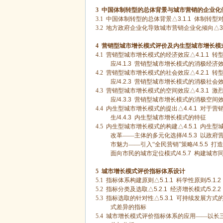
3
中国体制转型的总体背景与城市营销的企业化
3.1
中国体制转型的总体背景△
3.1.1
体制转型
3.2
地方政府企业化导致城市营销企业化倾向△
3
4
营销型城市增长模式评价及内生型城市增长模
4.1
营销型城市增长模式的经济效应△
4.1.1
转型
应
/4.1.3
营销型城市增长模式的消极经济
4.2
营销型城市增长模式的社会效应△
4.2.1
转型
应
/4.2.3
营销型城市增长模式的消极社会
4.3
营销型城市增长模式的空间效应△
4.3.1
激烈
应
/4.3.3
营销型城市增长模式的消极空间
4.4
内生型城市增长模式的提出△
4.4.1
对于营销
生
/4.4.3
内生型城市增长模式的特征
4.5
内生型城市增长模式的构建△
4.5.1
内生型城
改革——主体的多元化选择
/4.5.3
以政府营
市魅力——引入“全民营销”策略
/4.5.5
打造
面向市民的城市定位模式
/4.5.7
构建城市同
5
城市增长模式评价指标体系设计
5.1
指标体系构建原则△
5.1.1
科学性原则
/5.1.2
5.2
指标分类及选取△
5.2.1
经济增长模式
/5.2.2
5.3
指标选取的针对性△
5.3.1
可持续发展方式
式差异的指标
5.4
城市增长模式评价指标体系的应用——以长