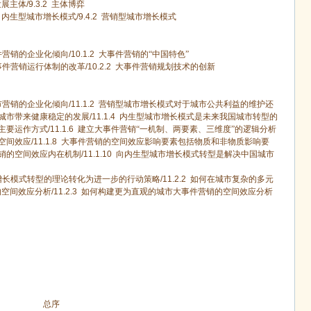
展主体
/9.3.2
主体博弈
内生型城市增长模式
/9.4.2
营销型城市增长模式
件营销的企业化倾向
/10.1.2
大事件营销的“中国特色”
事件营销运行体制的改革
/10.2.2
大事件营销规划技术的创新
市营销的企业化倾向
/11.1.2
营销型城市增长模式对于城市公共利益的维护还
城市带来健康稳定的发展
/11.1.4
内生型城市增长模式是未来我国城市转型的
主要运作方式
/11.1.6
建立大事件营销“一机制、两要素、三维度”的逻辑分析
空间效应
/11.1.8
大事件营销的空间效应影响要素包括物质和非物质影响要
销的空间效应内在机制
/11.1.10
向内生型城市增长模式转型是解决中国城市
增长模式转型的理论转化为进一步的行动策略
/11.2.2
如何在城市复杂的多元
的空间效应分析
/11.2.3
如何构建更为直观的城市大事件营销的空间效应分析
总序