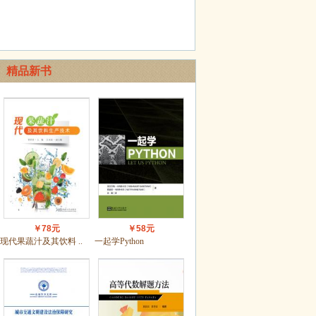
精品新书
￥78元
￥58元
现代果蔬汁及其饮料 ..
一起学Python