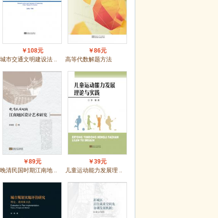
￥108元
￥86元
城市交通文明建设法 ..
高等代数解题方法
￥89元
￥39元
晚清民国时期江南地 ..
儿童运动能力发展理 ..