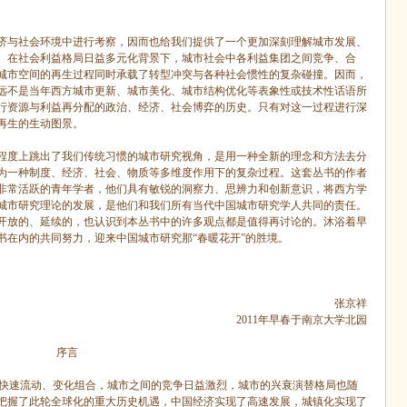
。
济与社会环境中进行考察，因而也给我们提供了一个更加深刻理解城市发展、
。在社会利益格局日益多元化背景下，城市社会中各利益集团之间竞争、合
城市空间的再生过程同时承载了转型冲突与各种社会惯性的复杂碰撞。因而，
远不是当年西方城市更新、城市美化、城市结构优化等表象性或技术性话语所
行资源与利益再分配的政治、经济、社会博弈的历史。只有对这一过程进行深
再生的生动图景。
程度上跳出了我们传统习惯的城市研究视角，是用一种全新的理念和方法去分
为一种制度、经济、社会、物质等多维度作用下的复杂过程。这套丛书的作者
非常活跃的青年学者，他们具有敏锐的洞察力、思辨力和创新意识，将西方学
城市研究理论的发展，是他们和我们所有当代中国城市研究学人共同的责任。
开放的、延续的，也认识到本丛书中的许多观点都是值得再讨论的。沐浴着早
书在内的共同努力，迎来中国城市研究那“春暖花开”的胜境。
张京祥
2011
年早春于南京大学北园
序言
快速流动、变化组合，城市之间的竞争日益激烈，城市的兴衰演替格局也随
把握了此轮全球化的重大历史机遇，中国经济实现了高速发展，城镇化实现了