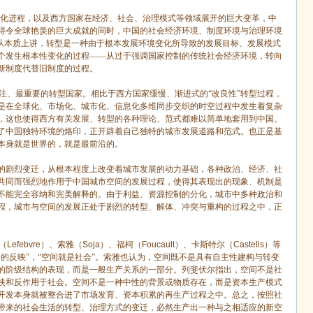
化进程，以及西方国家在经济、社会、治理模式等领域展开的巨大变革，中
得令全球艳羡的巨大成就的同时，中国的社会经济环境、制度环境与治理环境
。从本质上讲，转型是一种由于根本发展环境变化所导致的发展目标、发展模式
个发生根本性变化的过程——从过于强调国家控制的传统社会经济环境，转向
新制度代替旧制度的过程。
注、最重要的转型国家。相比于西方国家缓慢、渐进式的“改良性”转型过程，
是在全球化、市场化、城市化、信息化多维同步交织的时空过程中发生着复杂
，这也使得西方有关发展、转型的各种理论、范式都难以简单地套用到中国。
了中国独特环境的烙印，正开辟着自己独特的城市发展道路和范式。也正是基
本身就是世界的，就是最前沿的。
的剧烈变迁，从根本程度上改变着城市发展的动力基础，各种政治、经济、社
共同而强烈地作用于中国城市空间的发展过程，使得其表现出的现象、机制是
不能完全容纳和完美解释的。由于利益、资源控制的分化，城市中多种政治和
程，城市与空间的发展正处于剧烈的转型、解体、冲突与重构的过程之中，正
（
Lefebvre
）、索雅（
Soja
）、福柯（
Foucault
）、卡斯特尔（
Castells
）等
的反映”，“空间就是社会”。索雅也认为，空间既不是具有自主性建构与转变
的阶级结构的表现，而是一般生产关系的一部分。列斐伏尔指出，空间不是社
映和反作用于社会。空间不是一种中性的背景或物质存在，而是资本生产模式
开发本身就被整合进了市场发育、资本积累的再生产过程之中。总之，按照社
带来的社会生活的转型、治理方式的变迁，必然生产出一种与之相适应的新空