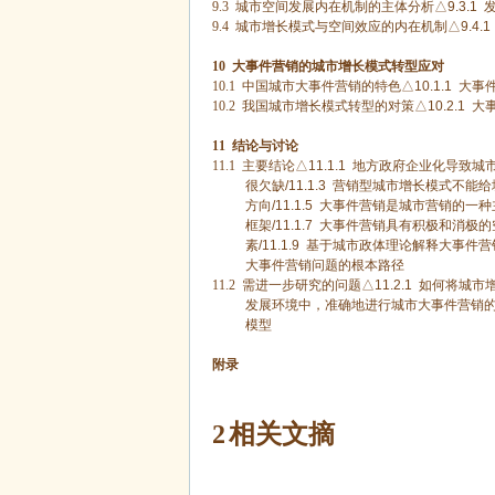
9.3
城市空间发展内在机制的主体分析△
9.3.1
发
9.4
城市增长模式与空间效应的内在机制△
9.4.1
10
大事件营销的城市增长模式转型应对
10.1
中国城市大事件营销的特色△
10.1.1
大事
10.2
我国城市增长模式转型的对策△
10.2.1
大
11
结论与讨论
11.1
主要结论△
11.1.1
地方政府企业化导致城
很欠缺
/11.1.3
营销型城市增长模式不能给
方向
/11.1.5
大事件营销是城市营销的一种
框架
/11.1.7
大事件营销具有积极和消极的
素
/11.1.9
基于城市政体理论解释大事件营
大事件营销问题的根本路径
11.2
需进一步研究的问题△
11.2.1
如何将城市
发展环境中，准确地进行城市大事件营销
模型
附录
2
相关文摘