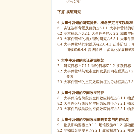
价与分析
下篇
实证研究
6
大事件营销的研究背景、概念界定与实践历程
6.1
实证选择背景及目的△
6.1.1
大事件营销的
6.2
基本概念△
6.2.1
大事件营销
/6.2.2
城市空
6.3
大事件营销的相关理论研究△
6.3.1
大事件营
6.4
大事件营销的实践历程△
6.4.1
起步阶段： 
团模式
/6.4.4
高级阶段： 多元化发展模式
/
7
大事件营销的实证逻辑框架
7.1
研究目标△
7.1.1
理论目标
/7.1.2
实践目标
7.2
大事件营销与城市空间发展的内在联系△
7.2
要素
7.3
大事件营销的空间效应特征的分析框架△
7.3
8
大事件营销的空间效应特征
8.1
大事件准备阶段的空间效应特征△
8.1.1
物质
8.2
大事件运行阶段的空间效应特征△
8.2.1
物质
8.3
大事件后续阶段的空间效应特征△
8.3.1
物质
9
大事件营销的空间效应影响要素与内在机制
9.1
物质影响要素△
9.1.1
场馆设施
/9.1.2
基础
9.2
非物质影响要素△
9.2.1
政策制度
/9.2.2
规