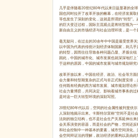
几乎是伴随着
20
世纪
80
年代以来日益显著的全球
国也同时拉开了改革开放的帷幕，在经济发展取
等也发生了深刻的变化，这就是所谓的“转型”
的巨大变迁过程，国际主流观点是将转型视为一
新自由主义的市场经济与社会治理环境，是一个
毫无疑问，在过去的
30
余年中中国是最受世界关
以中国为代表的传统计划经济体制国家，则几乎
的转型，因而往往导致各种问题凸显、矛盾尖锐
因此，中国的城市化、城市发展也就深深地打上
于这样的原因，中国的城市发展与城市规划研究
改革开放以来，中国在经济、政治、社会等方面
会力量和转型期复杂的正式与非正式制度安排，
任何既有经典的西方城市发展、城市规划理论所
社会力量博弈，共同决定、影响着城市事务的过
是对这一巨大转型环境的深刻写照。
20
世纪
80
年代以后，空间的社会属性被列斐伏尔
人深刻地揭示出来。卡斯特尔宣称“空间不是社会
法则的独立结构，也不是社会生产关系延伸出来
会关系演变的容器，而是社会的产物，空间还反
和社会控制中一种基本的要素，城市空间演化、
会空间辩证法的理解，政治经济的重构以及由此