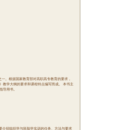
材之一。根据国家教育部对高职高专教育的要求，
》教学大纲的要求和课程特点编写而成。 本书主
指导用书。
要介绍组织学与胚胎学实训的任务、方法与要求