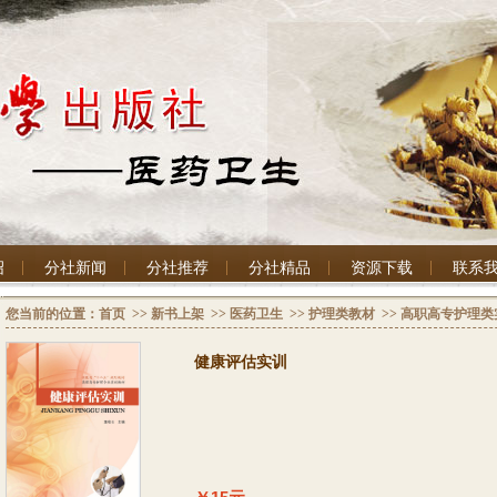
绍
分社新闻
分社推荐
分社精品
资源下载
联系
您当前的位置：
首页
>>
新书上架
>>
医药卫生
>>
护理类教材
>>
高职高专护理类
健康评估实训