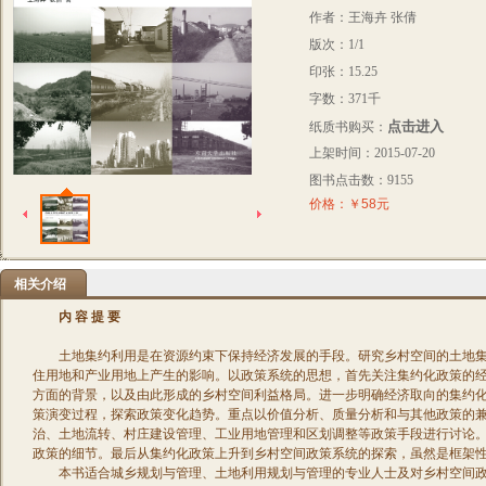
作者：王海卉 张倩
版次：1/1
印张：15.25
字数：371千
点击进入
纸质书购买：
上架时间：2015-07-20
图书点击数：9155
价格：￥58元
相关介绍
内 容 提 要
土地集约利用是在资源约束下保持经济发展的手段。研究乡村空间的土地
住用地和产业用地上产生的影响。以政策系统的思想，首先关注集约化政策的
方面的背景，以及由此形成的乡村空间利益格局。进一步明确经济取向的集约
策演变过程，探索政策变化趋势。重点以价值分析、质量分析和与其他政策的
治、土地流转、村庄建设管理、工业用地管理和区划调整等政策手段进行讨论
政策的细节。最后从集约化政策上升到乡村空间政策系统的探索，虽然是框架
本书适合城乡规划与管理、土地利用规划与管理的专业人士及对乡村空间