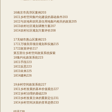
16南京市高淳区案例203
161乡村空间集约化建设的基础条件203
162与农地和农民居住用地集约相关的政策205
163农村社区规划调整方案207
164农村社区规划方案评价208
17无锡市惠山区案例215
171万顷良田项目规划和实施215
172政策评价217
第五部分乡村空间政策系统探索
18集约化政策系统223
181手段223
182反思223
183未来225
184建构226
19乡村空间政策系统227
191乡村发展的基本价值观念227
192乡村治理的基础229
193乡村发展主体的重新定位231
194乡村空间决策的变革趋势233
结语238