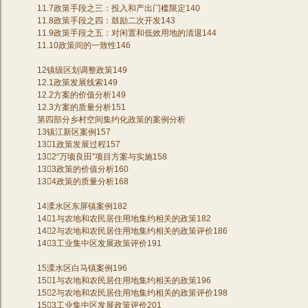
11.7政策手段之三：投入和产出门槛限定140
11.8政策手段之四：鼓励二次开发143
11.9政策手段之五：对闲置和低效用地的清退144
11.10政策间的一致性146
12镇级区划调整政策149
12.1政策发展线索149
12.2方案的价值分析149
12.3方案的质量分析151
第四部分乡村空间集约化政策的案例分析
13镇江新区案例157
131政策发展过程157
132“万顷良田”项目方案与实施158
133政策的价值分析160
134政策的质量分析168
14溧水区东屏镇案例182
141与农地和农民居住用地集约相关的政策182
142与农地和农民居住用地集约相关的政策评价186
143工业集中区发展政策评价191
15溧水区白马镇案例196
151与农地和农民居住用地集约相关的政策196
152与农地和农民居住用地集约相关的政策评价198
153工业集中区发展政策评价201