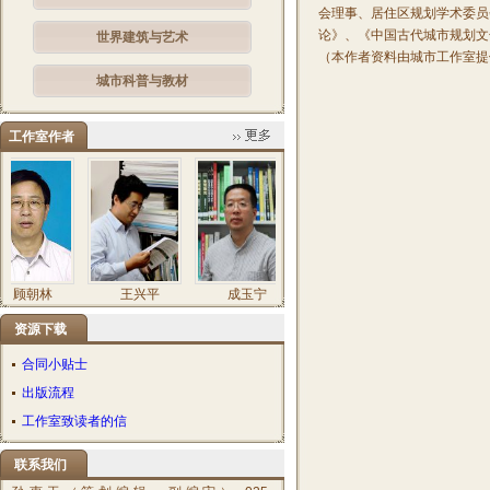
会理事、居住区规划学术委员
论》、《中国古代城市规划文
世界建筑与艺术
（本作者资料由城市工作室提
城市科普与教材
工作室作者
顾朝林
王兴平
成玉宁
汪德华
刘君德
资源下载
合同小贴士
出版流程
工作室致读者的信
联系我们