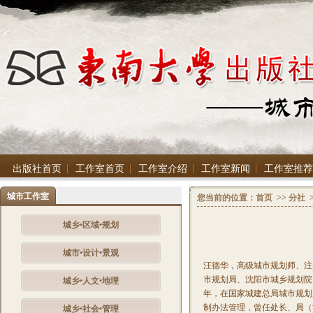
出版社首页
工作室首页
工作室介绍
工作室新闻
工作室推荐
城市工作室
您当前的位置：
首页
>>
分社
城乡•区域•规划
城市•设计•景观
汪德华，高级城市规划师、注册
市规划局、沈阳市城乡规划院、
城乡•人文•地理
年，在国家城建总局城市规划
制办法管理，曾任处长、局（
城乡•社会•管理