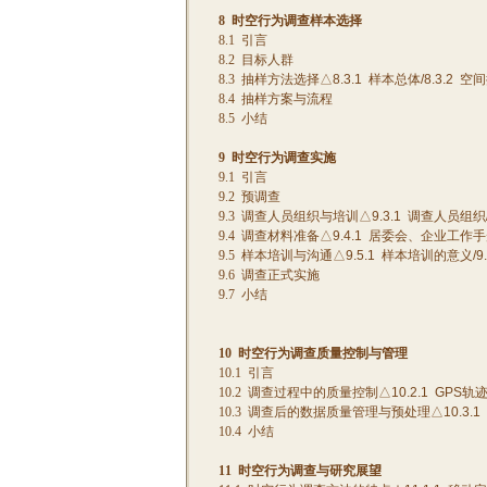
8
时空行为调查样本选择
8.1
引言
8.2
目标人群
8.3
抽样方法选择△
8.3.1
样本总体
/8.3.2
空间
8.4
抽样方案与流程
8.5
小结
9
时空行为调查实施
9.1
引言
9.2
预调查
9.3
调查人员组织与培训△
9.3.1
调查人员组织
9.4
调查材料准备△
9.4.1
居委会、企业工作手
9.5
样本培训与沟通△
9.5.1
样本培训的意义
/9
9.6
调查正式实施
9.7
小结
10
时空行为调查质量控制与管理
10.1
引言
10.2
调查过程中的质量控制△
10.2.1
GPS
轨
10.3
调查后的数据质量管理与预处理△
10.3.1
10.4
小结
11
时空行为调查与研究展望