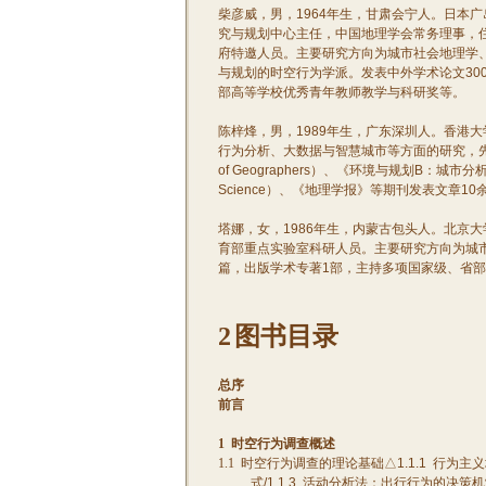
柴彦威，男，
1964
年生，甘肃会宁人。日本广
究与规划中心主任，中国地理学会常务理事，
府特邀人员。主要研究方向为城市社会地理学
与规划的时空行为学派。发表中外学术论文
30
部高等学校优秀青年教师教学与科研奖等。
陈梓烽，男，
1989
年生，广东深圳人。香港大
行为分析、大数据与智慧城市等方面的研究，
of Geographers
）、《环境与规划
B
：城市分
Science
）、《地理学报》等期刊发表文章
10
塔娜，女，
1986
年生，内蒙古包头人。北京大
育部重点实验室科研人员。主要研究方向为城
篇，出版学术专著
1
部，主持多项国家级、省部
2
图书目录
总序
前言
1
时空行为调查概述
1.1
时空行为调查的理论基础△
1.1.1
行为主义
式
/1.1.3
活动分析法：出行行为的决策机