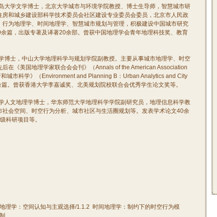
岛大学文学博士，北京大学城市与环境学院教授、博士生导师，智慧城市研
住房和城乡建设部科学技术委员会社区建设专业委员会委员，北京市人民政
、行为地理学、时间地理学、智慧城市规划与管理，积极建设中国城市研究
0
余篇，出版专著及译著
20
余部。曾获中国地理学会青年地理科技奖、教育
学博士，中山大学地理科学与规划学院副教授。主要从事城市地理学、时空
先后在《美国地理学家联合会会刊》（
Annals of the American Association
析和城市科学》（
Environment and Planning B
：
Urban Analytics and City
余篇。曾获香港大学李嘉诚奖、北美规划院校联合会优秀学生论文奖等。
学人文地理学博士，华东师范大学地理科学学院副研究员，地理信息科学教
市社会空间、时空行为分析、城市社区与生活圈规划等。发表学术论文
40
余
级科研项目等。
地理学：空间认知与主观选择
/1.1.2
时间地理学：制约下的时空行为模
制