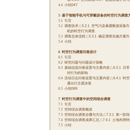
4.4
小结
047
5
基于智能手机与可穿戴设备的时空行为调查
5.1
引言
5.2
调查技术△
5.2.1
空气污染暴露数据采集
/5
机的时空行为调查
5.3
调查总体流程△
5.3.1
确定调查实施方案
/5
5.4
小结
6
时空行为调查问卷设计
6.1
引言
6.2
研究问题与问题设计策略
6.3
基础信息问卷设置与主要内容△
6.3.1
日常
对行为的影响
6.4
活动日志问卷设置与主要内容△
6.4.1
时空
通出行主观决策
6.5
小结
069
7
时空行为调查中的空间综合调查
7.1
引言
7.2
空间综合调查概述
7.3
空间综合调查步骤与方法△
7.3.1
第一阶段
7.4
空间综合调查成果汇总△
7.4.1
土地利用特
7.5
小结