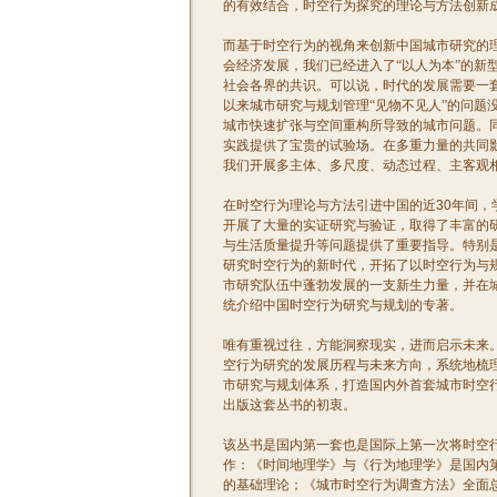
的有效结合，时空行为探究的理论与方法创新
而基于时空行为的视角来创新中国城市研究的
会经济发展，我们已经进入了“以人为本”的新
社会各界的共识。可以说，时代的发展需要一
以来城市研究与规划管理“见物不见人”的问题
城市快速扩张与空间重构所导致的城市问题。
实践提供了宝贵的试验场。在多重力量的共同
我们开展多主体、多尺度、动态过程、主客观
在时空行为理论与方法引进中国的近
30
年间，
开展了大量的实证研究与验证，取得了丰富的
与生活质量提升等问题提供了重要指导。特别
研究时空行为的新时代，开拓了以时空行为与
市研究队伍中蓬勃发展的一支新生力量，并在
统介绍中国时空行为研究与规划的专著。
唯有重视过往，方能洞察现实，进而启示未来
空行为研究的发展历程与未来方向，系统地梳
市研究与规划体系，打造国内外首套城市时空
出版这套丛书的初衷。
该丛书是国内第一套也是国际上第一次将时空
作：《时间地理学》与《行为地理学》是国内
的基础理论；《城市时空行为调查方法》全面