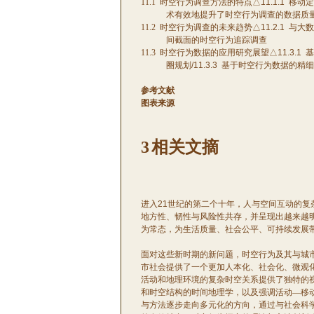
11.1
时空行为调查方法的特点△
11.1.1
移动定
术有效地提升了时空行为调查的数据质
11.2
时空行为调查的未来趋势△
11.2.1
与大数
间截面的时空行为追踪调查
11.3
时空行为数据的应用研究展望△
11.3.1
基
圈规划
/11.3.3
基于时空行为数据的精细
参考文献
图表来源
3
相关文摘
进入
21
世纪的第二个十年，人与空间互动的复
地方性、韧性与风险性共存，并呈现出越来越
为常态，为生活质量、社会公平、可持续发展
面对这些新时期的新问题，时空行为及其与城
市社会提供了一个更加人本化、社会化、微观
活动和地理环境的复杂时空关系提供了独特的
和时空结构的时间地理学，以及强调活动—移
与方法逐步走向多元化的方向，通过与社会科