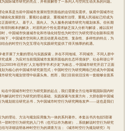
成为国际城市研究的亮点，并有效解答了一系列人与空间互动关系的问题。
理论体系是当前中国城市发展转型所面临的迫切现实需求。纵观中国城市社
型城镇化发展阶段，重视社会建设、重视城市治理、重视人民福祉已经成为
套正面研究人、基于人、面向人、为人服务的城市研究与规划体系。但长期
没有得到根本的解决，对居民的个性化需求缺乏深入分析与解读，难以应对
同时，中国城市快速城市化和市场化转型也为时空行为研究理论创新和应用
影响下，中国城市空间和人类活动更具动态性、复杂性、多样性的特点，为
相结合的时空行为交互理论与实践研究提供了得天独厚的机遇。
学者开展了大量的理论与实践探索，并在不同地域、不同城市、不同人群中
研究成果，为应对当前我国城市发展所面临的生态环境保护、社会和谐公平
是以
2003
年召开的“人文地理学学术沙龙”为标志，中国城市研究开启了正面
规划为核心的中国城市研究新范式；中国时空行为研究网络已经成为中国城
城市研究与规划管理中崭露头角。然而，我们目前依旧没有一套能够全面系
。站在中国城市时空行为研究新的起点，我们需要全方位地审视国际国内时
理与解说时空行为研究的理论基础、实践探索与发展方向，大胆创新中国城
行为规划前沿研究丛书，为中国城市时空行为研究网络发声——这也是我们
行为的理论、方法与规划应用集为一体的系列著作。本套丛书共包括
5
部著
第一部时空行为研究的入门书（也可以作为教材），系统解说时空行为研究
总结与详细说明各种时空行为的调查方法；《城市时空行为规划研究》与