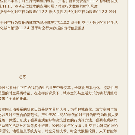
位技术丰富了时空行为调查的维度，开拓了新研究议题
/11.1.2
移动定位技
量
/11.1.3
移动定位技术的应用拓展了时空行为数据的时间尺度
据结合的时空行为调查
/11.2.2
融入质性方法的时空行为调查
/11.2.3
跨时
于时空行为数据的城市功能地域界定
/11.3.2
基于时空行为数据的社区生活
化城市治理
/11.3.4
基于时空行为数据的出行信息服务
总序
杂性和多样性正在给我们的生活世界带来变革，全球化与本地化、流动性与
明显的时空异质特征。在这样的背景下，城市空间与生活方式的动态调整成
带来了全新的挑战。
市空间互动关系的研究日益受到学界的认可，为理解城市化、城市空间与城
化以及时空整合的新范式。产生于
20
世纪
60
年代的时空行为研究为理解人类
视角，并逐步形成了强调主观偏好和决策过程的行为论方法、强调客观制约
动系统的活动分析法等多个维度。经过
50
多年的发展，时空行为研究的理论
学理论、地理信息系统方法、时空分析技术、时空大数据挖掘、人工智能等