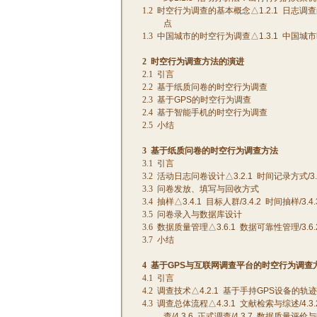
1.2
时空行为调查的基本概念△
1.2.1
日志调查
点
1.3
中国城市的时空行为调查△
1.3.1
中国城市
2
时空行为调查方法的演进
2.1
引言
2.2
基于纸质问卷的时空行为调查
2.3
基于
GPS
的时空行为调查
2.4
基于智能手机的时空行为调查
2.5
小结
3
基于纸质问卷的时空行为调查方法
3.1
引言
3.2
活动日志问卷设计△
3.2.1
时间记录方式
/3
3.3
问卷发放、填写与回收方式
3.4
抽样△
3.4.1
目标人群
/3.4.2
时间抽样
/3.4.
3.5
问卷录入与数据库设计
3.6
数据质量管理△
3.6.1
数据可靠性管理
/3.6.
3.7
小结
4
基于
GPS
与互联网调查平台的时空行为调查
4.1
引言
4.2
调查技术△
4.2.1
基于手持
GPS
设备的轨迹
4.3
调查总体流程△
4.3.1
文献检索与综述
/4.3.
查
/4.3.6
正式调查
/4.3.7
数据质量评价与